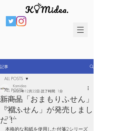
記事
ALL POSTS
Kamidea
ALL POSTS
2025年12月22日
読了時間: 1分
新商品「おまもりふせん」
ニュース
「福ふせん」が発売しまし
アイテム
コラム
た！
本格的な和紙を使用した付箋2シリーズ