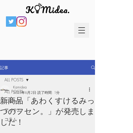
記事
ALL POSTS
Kamidea
ALL POSTS
2025年6月2日
読了時間: 1分
新商品「あわくすけるみっ
ニュース
つのフセン。」が発売しま
アイテム
コラム
した！