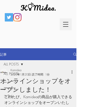
記事
ALL POSTS
Kamidea
ALL POSTS
2020年1月20日
読了時間: 1分
オンラインショップをオ
ニュース
ープンしました！
アイテム
コラム
このたび、Kamideaの商品が購入できる
オンラインショップをオープンいたし